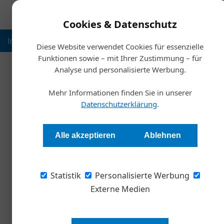
Cookies & Datenschutz
Inspiration
Ausbildung
Weltmarktführer
Nachhalt
Diese Website verwendet Cookies für essenzielle
Funktionen sowie – mit Ihrer Zustimmung – für
Analyse und personalisierte Werbung.
Startse
Mehr Informationen finden Sie in unserer
Erfolg ist
Datenschutzerklärung
.
Stephan Strzyzowski
Alle akzeptieren
Ablehnen
Man kann vieles digitalisieren, Führung gehört
Statistik
ist internationale Managementcoachin, sie fok
Personalisierte Werbung
Wandel. Im Interview erklärt sie, warum gute 
Externe Medien
welchen Visionen sie ihre Mitarbeiter anstec
klappen kann.