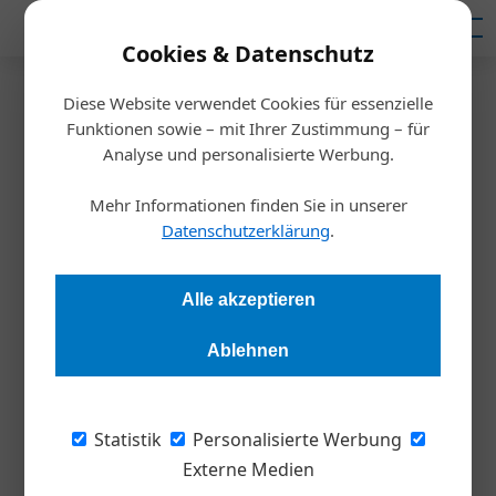
Mediadaten
Cookies & Datenschutz
Diese Website verwendet Cookies für essenzielle
Startseite
/
Meldungen
Funktionen sowie – mit Ihrer Zustimmung – für
Risikomanagement
Analyse und personalisierte Werbung.
Eigenkapitalquote richtig
Mehr Informationen finden Sie in unserer
berechnen
Datenschutzerklärung
.
René Lipkovich & Rudolf Siart
05.03.2024, 18:54 Uhr
Alle akzeptieren
Ablehnen
Möchten Sie feststellen, wie hoch die Risikoreserve in Ihrem
Unternehmen ist – oder wie „reich“ Ihr Unternehmen ist –
ziehen Sie von den Vermögenswerten, die Schulden ab und
Statistik
Personalisierte Werbung
sehen dann, wie viel Eigenkapital von Ihnen in der
Externe Medien
Unternehmung steckt.