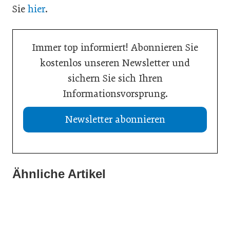
Sie
hier
.
Immer top informiert! Abonnieren Sie
kostenlos unseren Newsletter und
sichern Sie sich Ihren
Informationsvorsprung.
Newsletter abonnieren
Ähnliche Artikel
21. Juli 2026
20. Juli 2026
Aktuelle Insolvenzen
19. Juli 2026
KI-Assistent entlastet Betriebe und sichert Kundennähe
Studie: Jedes zweite Unternehmen vor Übergabe
Meldungen
Meldungen