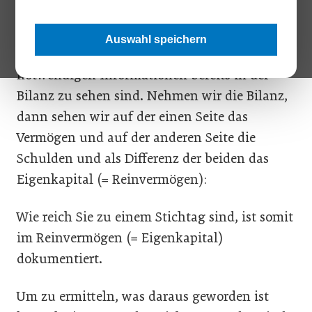
Das geschieht zu einem Stichtag – am
Auswahl speichern
einfachsten zum Bilanzstichtag, da hierfür die
notwendigen Informationen bereits in der
Bilanz zu sehen sind. Nehmen wir die Bilanz,
dann sehen wir auf der einen Seite das
Vermögen und auf der anderen Seite die
Schulden und als Differenz der beiden das
Eigenkapital (= Reinvermögen):
Wie reich Sie zu einem Stichtag sind, ist somit
im Reinvermögen (= Eigenkapital)
dokumentiert.
Um zu ermitteln, was daraus geworden ist