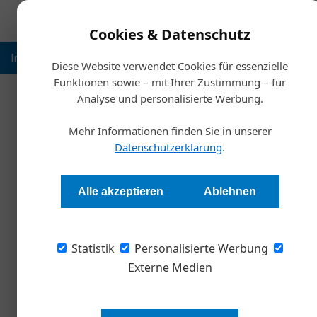
Cookies & Datenschutz
Inspiration
Ausbildung
Weltmarktführer
Nachhalt
Diese Website verwendet Cookies für essenzielle
Funktionen sowie – mit Ihrer Zustimmung – für
Analyse und personalisierte Werbung.
Artikel von Redaktion Han
16. September 2024
Mehr Informationen finden Sie in unserer
Hochwasserhilfe für Betriebe in Not
Datenschutzerklärung
.
Meldungen
Alle akzeptieren
Ablehnen
Statistik
Personalisierte Werbung
Externe Medien