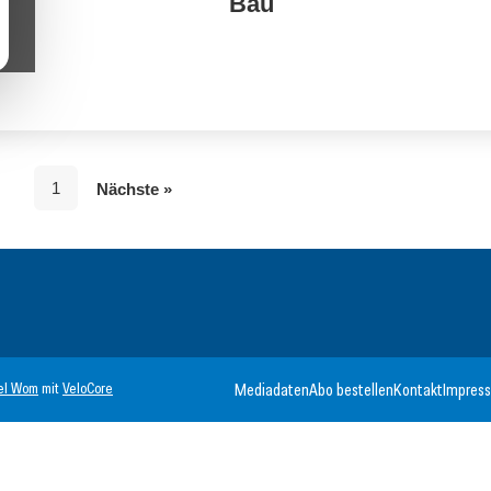
Bau
1
Nächste »
el Wom
mit
VeloCore
Mediadaten
Abo bestellen
Kontakt
Impres