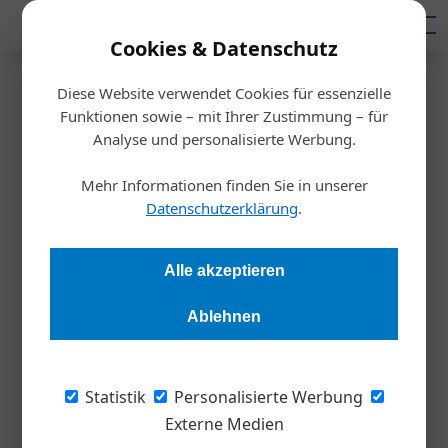
Mediadaten
Cookies & Datenschutz
Diese Website verwendet Cookies für essenzielle
Startseite
/
Funktionen sowie – mit Ihrer Zustimmung – für
Arbeitsmarktstudie
Analyse und personalisierte Werbung.
Wirtschaftliche Unsicherheit
Mehr Informationen finden Sie in unserer
bremst Gehaltsforderungen in
Datenschutzerklärung
.
Österreich
Alle akzeptieren
Redaktion Die Wirtschaft
22.11.2025, 09:55 Uhr
Ablehnen
PwC Hopes and Fears Survey: Eine globale
Statistik
Personalisierte Werbung
Arbeitsmarktstudie von PwC zeigt, dass österreichische
Externe Medien
Arbeitnehmende 2026 Jobsicherheit und Werte über