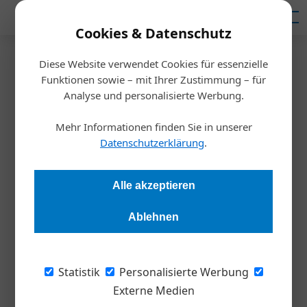
Mediadaten
Cookies & Datenschutz
Diese Website verwendet Cookies für essenzielle
Startseite
/
Funktionen sowie – mit Ihrer Zustimmung – für
Cybersecurity
Analyse und personalisierte Werbung.
Angst vor Cyberangriffen:
Mehr Informationen finden Sie in unserer
Firmen fühlen sich ungeschützt
Datenschutzerklärung
.
Redaktion Die Wirtschaft
15.09.2025, 12:07 Uhr
Alle akzeptieren
Ablehnen
Österreich steht vor einer wachsenden Bedrohung aus der
digitalen Welt: 90.000 Phishing-Mails allein Ende 2024, 1.800
Attacken pro Woche 2025. Oft reichen kleine
Statistik
Personalisierte Werbung
Sicherheitslücken. Vodia-CEO Christian Stredicke erklärt, wie
Externe Medien
Unternehmen sich schützen und Kommunikation sicher