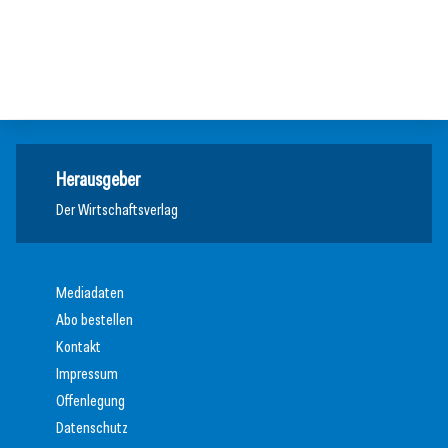
Österreich verbessert Position bei Innovation
Allgemein
Weltmarktführer
Weltmarktführer
Herausgeber
Der Wirtschaftsverlag
Mediadaten
Abo bestellen
Kontakt
Impressum
Offenlegung
Datenschutz