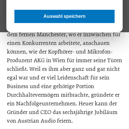
Eigentlich hätte es Martin Seidl egal sein
können, was aus seinem ehemaligen
Auswahl speichern
Arbeitgeber wird. Er hätte sich in Ruhe aus
dem fernen Manchester, wo er inzwischen für
einen Konkurrenten arbeitete, anschauen
können, wie der Kopfhörer- und Mikrofon-
Produzent AKG in Wien für immer seine Türen
schließt. Weil es ihm aber ganz und gar nicht
egal war und er viel Leidenschaft für sein
Business und eine gehörige Portion
Durchhaltevermögen mitbrachte, gründete er
ein Nachfolgeunternehmen. Heuer kann der
Gründer und CEO das sechsjährige Jubiläum
von Austrian Audio feiern.