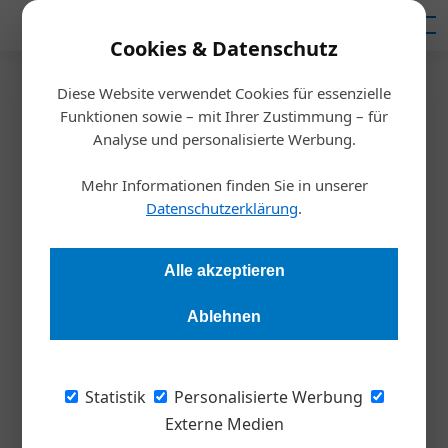
Mediadaten
Cookies & Datenschutz
Diese Website verwendet Cookies für essenzielle
Startseite
/
Weltmarktführer
Funktionen sowie – mit Ihrer Zustimmung – für
Austrian Audio
Analyse und personalisierte Werbung.
Phoenix aus der Asche
Mehr Informationen finden Sie in unserer
Datenschutzerklärung
.
Alexandra Rotter
26.05.2023, 09:32 Uhr
Alle akzeptieren
Vor sechs Jahren wurde der Wiener Traditionsbetrieb für
Audiotechnik AKG Acoustics geschlossen. Ehemalige
Ablehnen
Mitarbeiter*innen gründeten daraufhin Austrian Audio und
entwickeln und produzieren wieder professionelle Kopfhörer
und Mikrofone. Nach vielen Hürden erobern sie damit den
Statistik
Personalisierte Werbung
Weltmarkt.
Externe Medien