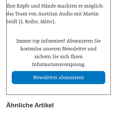
Ihre Köpfe und Hände machten es möglich:
das Team von Austrian Audio mit Martin
Seidl (1. Reihe, Mitte).
Immer top informiert! Abonnieren Sie
kostenlos unseren Newsletter und
sichern Sie sich Ihren
Informationsvorsprung.
Newsletter abonnieren
Ähnliche Artikel
23. März 2026
13. Januar 2026
„Marke heißt Fokus – und zwar radikal“
29. Dezember 2025
Das bringt das Logistik-Jahr für KMU