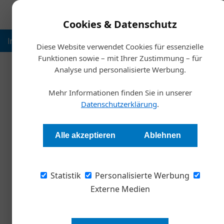
Cookies & Datenschutz
Inspiration
Ausbildung
Weltmarktführer
Nachhalt
Diese Website verwendet Cookies für essenzielle
Funktionen sowie – mit Ihrer Zustimmung – für
Analyse und personalisierte Werbung.
Startse
Mehr Informationen finden Sie in unserer
Kreislaufwirtschaft als Chan
Datenschutzerklärung
.
Redaktion Die Wirtschaft
Alle akzeptieren
Ablehnen
Ressourceneffizienz und Kreislaufwirtschaft s
Statistik
Porsche Congress Center in Zell am See. Ver
Personalisierte Werbung
diskutierten über Potenziale, Herausforderung
Externe Medien