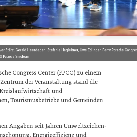
liver Stärz, Gerald Heerdegen, Stefanie Hagleitner, Uwe Edlinger. Ferry Porsche Congre
© Patricia Smolean
rsche Congress Center (FPCC) zu einem
 Zentrum der Veranstaltung stand die
Kreislaufwirtschaft und
hmen, Tourismusbetriebe und Gemeinden
enen Angaben seit Jahren Umweltzeichen-
censchonung, Energieeffizienz und