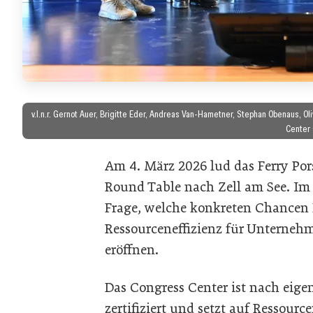
v.l.n.r. Gernot Auer, Brigitte Eder, Andreas Van-Hametner, Stephan Obenaus, O
Center 
Am 4. März 2026 lud das Ferry Po
Round Table nach Zell am See. Im
Frage, welche konkreten Chancen 
Ressourceneffizienz für Unterne
eröffnen.
Das Congress Center ist nach eig
zertifiziert und setzt auf Ressour