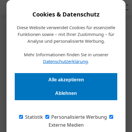
Mediadaten
Cookies & Datenschutz
Diese Website verwendet Cookies für essenzielle
Startseite
/
Nachhaltigkeit
Funktionen sowie – mit Ihrer Zustimmung – für
Hermann, Neuburger & die
Analyse und personalisierte Werbung.
Versöhnung
Mehr Informationen finden Sie in unserer
Datenschutzerklärung
.
Harald Koisser
05.04.2021, 13:24 Uhr
Alle akzeptieren
Thomas und Hermann Neuburger haben sich auf die Suche
Ablehnen
nach wirklich exquisitem fleischlosem Geschmack gemacht.
Warum sie dafür quer durch Asien reisen und über 50
Millionen Euro investieren mussten – ein Porträt über ein
Statistik
Personalisierte Werbung
Unternehmen, das auf eine ethische Trias setzt.
Externe Medien