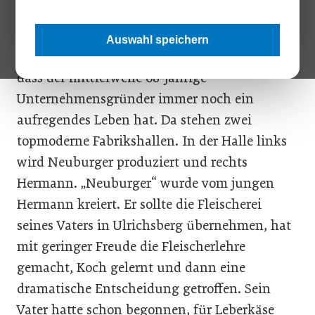
„Normal ist langweilig“, lacht Hermann
Neuburger, und wenn man am Firmenareal in
Auswahl speichern
Ulrichsberg im Mühlviertel steht, weiß man,
dass der mittlerweile 68-jährige
Unternehmensgründer immer noch ein
aufregendes Leben hat. Da stehen zwei
topmoderne Fabrikshallen. In der Halle links
wird Neuburger produziert und rechts
Hermann. „Neuburger“ wurde vom jungen
Hermann kreiert. Er sollte die Fleischerei
seines Vaters in Ulrichsberg übernehmen, hat
mit geringer Freude die Fleischerlehre
gemacht, Koch gelernt und dann eine
dramatische Entscheidung getroffen. Sein
Vater hatte schon begonnen, für Leberkäse