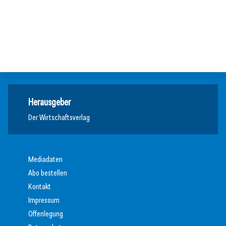
Nachhaltigkeit in der Digitalisierung
17. März 2026
Kreislaufwirtschaft glaubwürdig kommunizieren
Aitark soll ESG-Berichterstattung für KMU vereinfachen
Ausbildung
Meldungen
Nachhaltigkeit
Herausgeber
Der Wirtschaftsverlag
Mediadaten
Abo bestellen
Kontakt
Impressum
Offenlegung