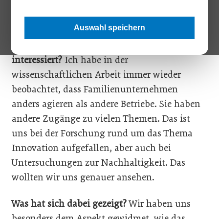
Sie haben untersucht, wie das Thema
Nachhaltigkeit in Familienunternehmen
Auswahl speichern
gelebt wird und darüber ein Buch
geschrieben. Was hat Sie besonders
interessiert?
Ich habe in der
wissenschaftlichen Arbeit immer wieder
beobachtet, dass Familienunternehmen
anders agieren als andere Betriebe. Sie haben
andere Zugänge zu vielen Themen. Das ist
uns bei der Forschung rund um das Thema
Innovation aufgefallen, aber auch bei
Untersuchungen zur Nachhaltigkeit. Das
wollten wir uns genauer ansehen.
Was hat sich dabei gezeigt?
Wir haben uns
besonders dem Aspekt gewidmet, wie das