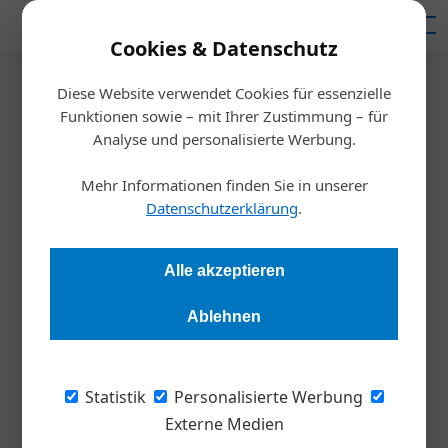
Mediadaten
Cookies & Datenschutz
Diese Website verwendet Cookies für essenzielle
Startseite
/
Nachhaltigkeit
Funktionen sowie – mit Ihrer Zustimmung – für
Die Kraft der Familie
Analyse und personalisierte Werbung.
Mehr Informationen finden Sie in unserer
Stephan Strzyzowski
26.07.2018, 12:38 Uhr
Datenschutzerklärung
.
Familienunternehmen sind anders. Sie agieren nachhaltig,
Alle akzeptieren
ohne über CSR zu sprechen und sie setzen auf langfristige
Partnerschaften anstatt auf wechselnde CEOs. Warum sie in
Ablehnen
Generationen anstatt in Quartalszahlen denken, hat Prof.
Reinhard ­Altenburger von der IMC Fachhochschule Krems
erforscht.
Statistik
Personalisierte Werbung
Externe Medien