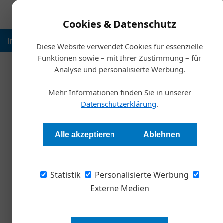
Cookies & Datenschutz
Inspiration
Ausbildung
Weltmarktführer
Nachhalt
Diese Website verwendet Cookies für essenzielle
Funktionen sowie – mit Ihrer Zustimmung – für
Analyse und personalisierte Werbung.
Startse
Mehr Informationen finden Sie in unserer
Der Druck stei
Datenschutzerklärung
.
Stephan Strzyzowski
Alle akzeptieren
Ablehnen
Nachhaltigkeit ist längst kein philanthropisc
Statistik
oder eben nicht. Vielmehr schwappen immer m
Personalisierte Werbung
Bereichen in den Aufgabenkatalog heimischer
Externe Medien
Potenzielle Mitarbeiter, Investor