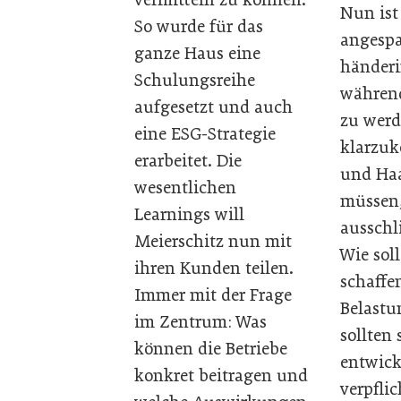
Nun ist
So wurde für das
angespa
ganze Haus eine
händeri
Schulungsreihe
während
aufgesetzt und auch
zu werd
eine ESG-Strategie
klarzuk
erarbeitet. Die
und Haa
wesentlichen
müssen,
Learnings will
ausschl
Meierschitz nun mit
Wie sol
ihren Kunden teilen.
schaffe
Immer mit der Frage
Belastu
im Zentrum: Was
sollten
können die Betriebe
entwick
konkret beitragen und
verpfli