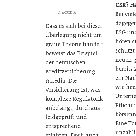
CSR? H
© ACREDIA
Bei viel
dagegen
Dass es sich bei dieser
ESG und
Überlegung nicht um
hören s
graue Theorie handelt,
schützt
beweist das Beispiel
neuen g
der heimischen
bereits
Kreditversicherung
ein Nac
Acredia. Die
wie heu
Versicherung ist, was
Unterne
komplexe Regulatorik
Pflicht
anbelangt, durchaus
börsenn
leidgeprüft und
Eine Ta
entsprechend
unzähli
erfahren. Doch auch