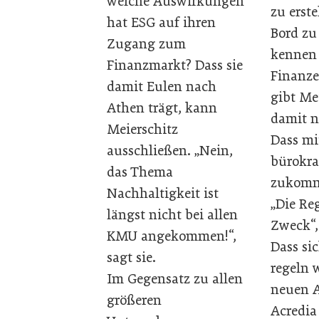
welche Auswirkungen
zu erste
hat ESG auf ihren
Bord zu 
Zugang zum
kennen 
Finanzmarkt? Dass sie
Finanze
damit Eulen nach
gibt M
Athen trägt, kann
damit n
Meierschitz
Dass mi
ausschließen. „Nein,
bürokra
das Thema
zukomme
Nachhaltigkeit ist
„Die Reg
längst nicht bei allen
Zweck“,
KMU angekommen!“,
Dass si
sagt sie.
regeln 
Im Gegensatz zu allen
neuen A
größeren
Acredia