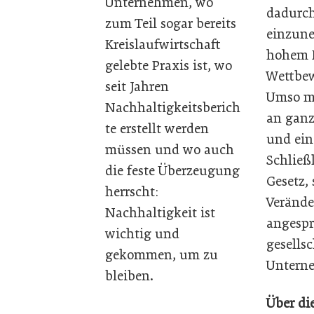
Unternehmen, wo
dadurch
zum Teil sogar bereits
einzune
Kreislaufwirtschaft
hohem N
gelebte Praxis ist, wo
Wettbew
seit Jahren
Umso me
Nachhaltigkeitsberich
an ganz
te erstellt werden
und ein
müssen und wo auch
Schließ
die feste Überzeugung
Gesetz,
herrscht:
Verände
Nachhaltigkeit ist
angespr
wichtig und
gesells
gekommen, um zu
Untern
bleiben.
Über di