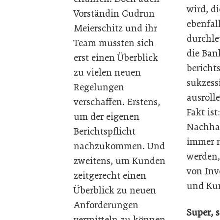
wird, d
Vorständin Gudrun
ebenfal
Meierschitz und ihr
durchl
Team mussten sich
die Bank
erst einen Überblick
bericht
zu vielen neuen
sukzess
Regelungen
ausroll
verschaffen. Erstens,
Fakt is
um der eigenen
Nachhal
Berichtspflicht
immer m
nachzukommen. Und
werden,
zweitens, um Kunden
von Inv
zeitgerecht einen
und Kun
Überblick zu neuen
Anforderungen
Super, 
vermitteln zu können.