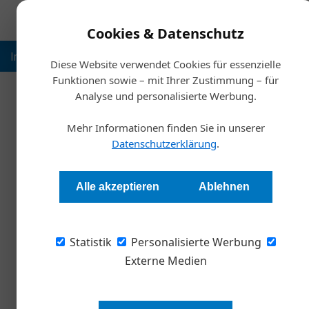
Cookies & Datenschutz
Inspiration
Ausbildung
Weltmarktführer
Nachhalt
Diese Website verwendet Cookies für essenzielle
Funktionen sowie – mit Ihrer Zustimmung – für
Analyse und personalisierte Werbung.
Startse
Mehr Informationen finden Sie in unserer
Bio-Wein: Riecht a
Datenschutzerklärung
.
Harald Koisser
Alle akzeptieren
Ablehnen
Das kulinarische Prestigeprodukt Wein kommt
Statistik
Wein wieder ein Naturprodukt werden könnte.
Personalisierte Werbung
Externe Medien
„Man beachte die feine Note an 
Abgang mit Anklängen von Procym