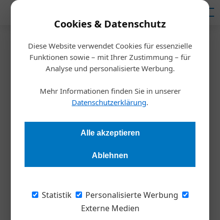
Mediadaten
Cookies & Datenschutz
Diese Website verwendet Cookies für essenzielle
Startseite
/
Inspiration
Funktionen sowie – mit Ihrer Zustimmung – für
Frauen empowern als weibliche
Analyse und personalisierte Werbung.
Führungskraft
Mehr Informationen finden Sie in unserer
Datenschutzerklärung
.
Barbara Liebermeister
06.03.2026, 07:56 Uhr
Alle akzeptieren
Frauen sehen sich insbesondere in männerdominierten
Ablehnen
Branchen und Berufen oft noch mit zahlreichen
Karrierehindernissen konfrontiert. Diese zu überwinden,
erfordert auch eine gemeinsame Kraftanstrengung.
Statistik
Personalisierte Werbung
Externe Medien