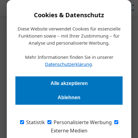
Mediadaten
Cookies & Datenschutz
Diese Website verwendet Cookies für essenzielle
Artikel von Mara Leicht
08. Oktober 2021
Funktionen sowie – mit Ihrer Zustimmung – für
07. Oktober 2021
Wie Arbeitgeber für Sicherheit sorgen
Analyse und personalisierte Werbung.
Die Kraft der ­Gewohnheit nutzen
Mehr Informationen finden Sie in unserer
Inspiration
Datenschutzerklärung
.
Inspiration
Alle akzeptieren
Ablehnen
Statistik
Personalisierte Werbung
Mara Leicht
Externe Medien