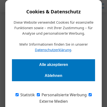
Mediadaten
Cookies & Datenschutz
Diese Website verwendet Cookies für essenzielle
Artikel von Lukas Leist
11. August 2021
Funktionen sowie – mit Ihrer Zustimmung – für
Herausforderung „hybride Teams führen“
Analyse und personalisierte Werbung.
Mehr Informationen finden Sie in unserer
Persönlichkeiten
Datenschutzerklärung
.
Alle akzeptieren
Ablehnen
Lukas Leist
Statistik
Personalisierte Werbung
Externe Medien