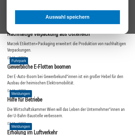
Finanzbildung für Frauen
Die Partner Bank bietet im Frühjahr und Herbst wieder Workshops für
Frauen, um ihr Finanzwissen gezielt zu erweitern.
Auswahl speichern
09. Mai 2023
Meldungen
Nachhaltige Verpackung aus Österreich
Marzek Etiketten+Packaging erweitert die Produktion von nachhaltigen
Verpackungen.
08. Mai 2023
Fuhrpark
Gewerbliche E-Flotten boomen
Der E-Auto-Boom bei Gewerbekund*innen ist ein großer Hebel für den
Ausbau der heimischen Elektromobilität.
04. Mai 2023
Meldungen
Hilfe für Betriebe
Die Wirtschaftskammer Wien will das Leben der Unternehmer*innen an
der U-Bahn-Baustelle verbessern.
03. Mai 2023
Meldungen
Erholung im Luftverkehr