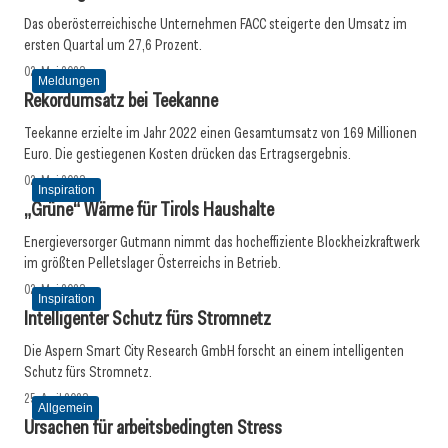
Das oberösterreichische Unternehmen FACC steigerte den Umsatz im
ersten Quartal um 27,6 Prozent.
02. Mai 2023
Meldungen
Rekordumsatz bei Teekanne
Teekanne erzielte im Jahr 2022 einen Gesamtumsatz von 169 Millionen
Euro. Die gestiegenen Kosten drücken das Ertragsergebnis.
02. Mai 2023
Inspiration
„Grüne“ Wärme für Tirols Haushalte
Energieversorger Gutmann nimmt das hocheffiziente Blockheizkraftwerk
im größten Pelletslager Österreichs in Betrieb.
02. Mai 2023
Inspiration
Intelligenter Schutz fürs Stromnetz
Die Aspern Smart City Research GmbH forscht an einem intelligenten
Schutz fürs Stromnetz.
25. April 2023
Allgemein
Ursachen für arbeitsbedingten Stress