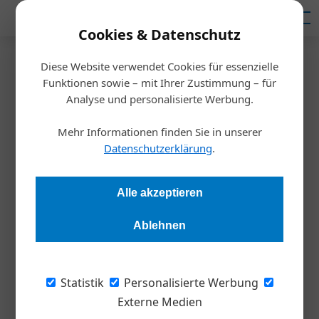
Mediadaten
Cookies & Datenschutz
Diese Website verwendet Cookies für essenzielle
Artikel von Diana
Funktionen sowie – mit Ihrer Zustimmung – für
Analyse und personalisierte Werbung.
Danbauer
12. Juni 2023
09. Juni 2023
Österreich Werbung setzt auf KI
Mehr Informationen finden Sie in unserer
05. Juni 2023
Österreichische Universitäten fordern mehr Geld
Datenschutzerklärung
.
Das sind die Best Workplaces in Österreich
Meldungen
Ausbildung
Alle akzeptieren
Inspiration
16. Mai 2023
Ablehnen
Meldungen
Plattform für mobile Dienstleistungen
Locaverse.at ist die erste universelle Plattform für mobile
Dienstleistungen.
Statistik
Personalisierte Werbung
Externe Medien
15. Mai 2023
Inspiration