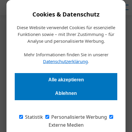
Mediadaten
Cookies & Datenschutz
Diese Website verwendet Cookies für essenzielle
Artikel von Christoph
Funktionen sowie – mit Ihrer Zustimmung – für
Analyse und personalisierte Werbung.
Wutscher
20. Dezember 2024
Jetzt handeln: Steuerlast gezielt senken
Mehr Informationen finden Sie in unserer
Datenschutzerklärung
.
Meldungen
Alle akzeptieren
Ablehnen
Statistik
Personalisierte Werbung
Externe Medien
Christoph Wutscher