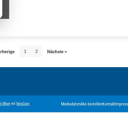
1
2
rherige
Nächste »
el Wom
mit
VeloCore
Mediadaten
Abo bestellen
Kontakt
Impres